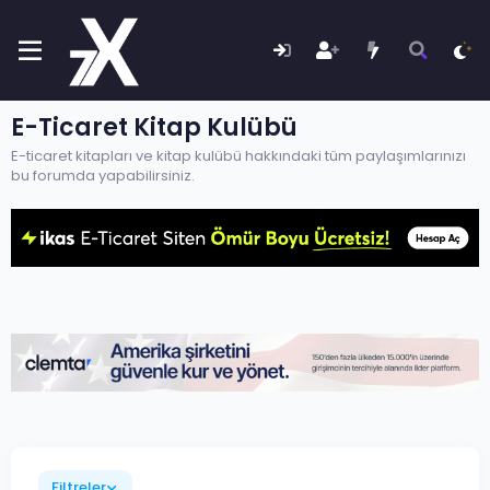
E-Ticaret Kitap Kulübü
E-ticaret kitapları ve kitap kulübü hakkındaki tüm paylaşımlarınızı
bu forumda yapabilirsiniz.
Filtreler