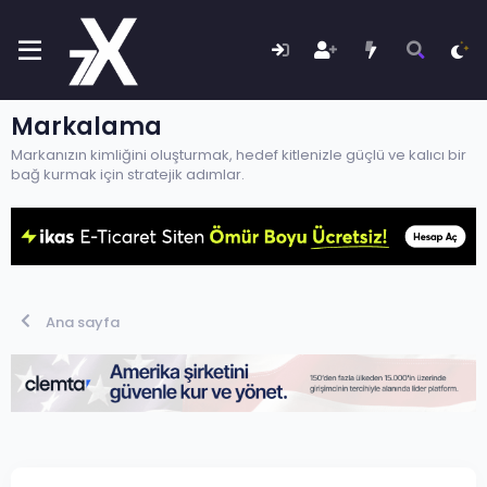
Markalama
Markanızın kimliğini oluşturmak, hedef kitlenizle güçlü ve kalıcı bir
bağ kurmak için stratejik adımlar.
Ana sayfa