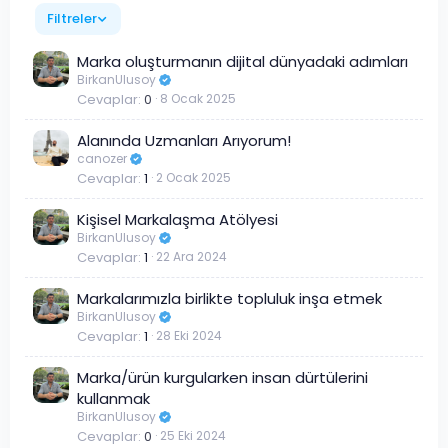
Filtreler
Marka oluşturmanın dijital dünyadaki adımları
BirkanUlusoy
Cevaplar
0
8 Ocak 2025
Alanında Uzmanları Arıyorum!
canozer
Cevaplar
1
2 Ocak 2025
Kişisel Markalaşma Atölyesi
BirkanUlusoy
Cevaplar
1
22 Ara 2024
Markalarımızla birlikte topluluk inşa etmek
BirkanUlusoy
Cevaplar
1
28 Eki 2024
Marka/ürün kurgularken insan dürtülerini
kullanmak
BirkanUlusoy
Cevaplar
0
25 Eki 2024