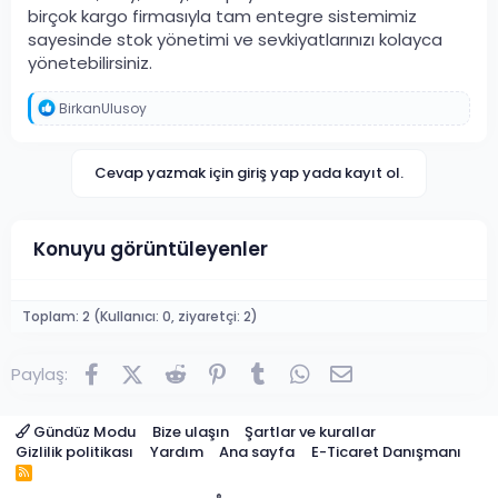
birçok kargo firmasıyla tam entegre sistemimiz
sayesinde stok yönetimi ve sevkiyatlarınızı kolayca
yönetebilirsiniz.
T
BirkanUlusoy
e
p
k
Cevap yazmak için giriş yap yada kayıt ol.
i
l
e
r
Konuyu görüntüleyenler
:
Toplam: 2 (Kullanıcı: 0, ziyaretçi: 2)
Facebook
X (Twitter)
Reddit
Pinterest
Tumblr
WhatsApp
E-posta
Paylaş:
Gündüz Modu
Bize ulaşın
Şartlar ve kurallar
Gizlilik politikası
Yardım
Ana sayfa
E-Ticaret Danışmanı
R
S