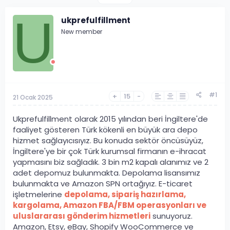
U
ukprefulfillment
New member
#1
+
15
-
21 Ocak 2025
Ukprefulfillment olarak 2015 yılından beri İngiltere'de
faaliyet gösteren Türk kökenli en büyük ara depo
hizmet sağlayıcısıyız. Bu konuda sektör öncüsüyüz,
İngiltere'ye bir çok Türk kurumsal firmanın e-ihracat
yapmasını biz sağladık. 3 bin m2 kapalı alanımız ve 2
adet depomuz bulunmakta. Depolama lisansımız
bulunmakta ve Amazon SPN ortağıyız. E-ticaret
işletmelerine
depolama, sipariş hazırlama,
kargolama, Amazon FBA/FBM operasyonları ve
uluslararası gönderim hizmetleri
sunuyoruz.
Amazon, Etsy, eBay, Shopify WooCommerce ve