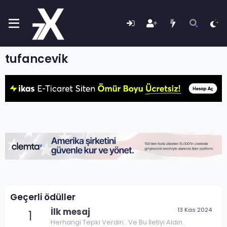
tufancevik
Geçerli ödüller
İlk mesaj
13 Kas 2024
1
Herhangi Tepki Verdin.. Ve Bu İletiyi Aldın..