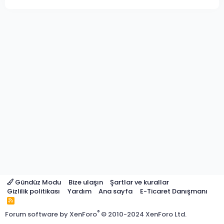
Gündüz Modu
Bize ulaşın
Şartlar ve kurallar
Gizlilik politikası
Yardım
Ana sayfa
E-Ticaret Danışmanı
R
S
®
Forum software by XenForo
© 2010-2024 XenForo Ltd.
S