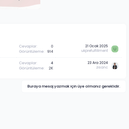
Cevaplar
0
21 Ocak 2025
U
ukprefulfillment
Görüntüleme
914
Cevaplar
4
23 Ara 2024
zisanc
Görüntüleme
2K
Buraya mesaj yazmak için üye olmanız gereklidir.