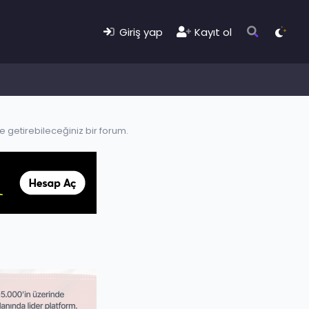
Giriş yap
Kayıt ol
le getirebileceğiniz bir forum.