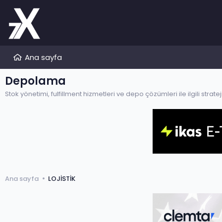
Ana sayfa
Depolama
Stok yönetimi, fulfillment hizmetleri ve depo çözümleri ile ilgili strat
Ana sayfa
LOJİSTİK