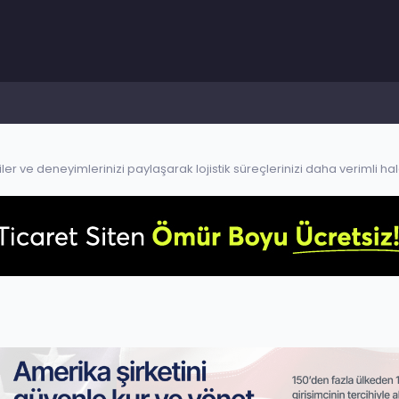
ejiler ve deneyimlerinizi paylaşarak lojistik süreçlerinizi daha verimli ha